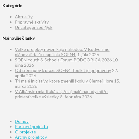
Kategórie
Aktuality
Prípravné aktivity
Uncategorized @sk
Najnovšie články
Veľké projekty nevznikajú náhodou. V Budve sme
plánovali ďalšiu kapitolu SOEN4.
1. júla 2026
SOEN Youth & Schools Forum PODGORICA 2026
10.
júna 2026
Od tréningov k praxi: SOEN4 Toolkit je pripravený
22.
apríla 2026
Tri malé iniciatívy, ktoré zmenili školu v Čiernej Hore
15.
marca 2026
V Albánsku mladí ukázali, že aj malé nápady môžu
priniesť veľké výsledky.
8. februára 2026
Domov
Partneri projektu
O projekte
Archív projektov