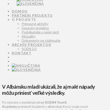
DOMOV
PARTNERI PROJEKTU
O PROJEKTE
Prípravné aktivity
Úspechy projektu
Podnikatelia v našej sieti
Aktuality
Dokumenty na stiahnutie
ARCHÍV PROJEKTOV
SOEN 2.0
KONTAKT
V Albánsku mladí ukázali, že aj malé nápady
môžu priniesť veľké výsledky.
Po návrate z medzinárodnej
SOEN4 Youth
Academy
preniesli študenti v albánskej Korçi svoje nové