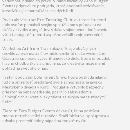
vedomosti priamo do praxe. V rámci iniciatívy
Zero Budget
Events
pripravili tri podujatia, ktoré podporili vzdelávanie,
kreativitu aj sebarealizáciu mladých ľudí.
Prvou aktivitou bol
Pre-Tutoring Club
, v ktorom študenti
dobrovoľne pomáhali svojim spolužiakom s prípravou na
skúšky z fyziky a angličtiny. Vďaka vzájomnému doučovaniu
všetci zapojení študenti úspešne zvládli svoje záverečné
testy.
Workshop
Art from Trash
ukázal, že aj z obyčajných
recyklovaných materiálov môže vzniknúť niečo výnimočné.
Účastníci spoločne vytvorili umelecké dielo, ktoré dnes zdobí
hlavnú chodbu školy a pripomína, že kreativita môže meniť
pohľad na svet okolo nás.
Tretím podujatím bola
Talent Show
, ktorá poskytla mladým
ľuďom príležitosť predstaviť svoje schopnosti na javisku
Mestského divadla v Korçi. Podujatie vytvorilo bezpečný
priestor na sebavyjadrenie, posilnilo sebavedomie
účinkujúcich a ukázalo, aký talent sa skrýva medzi mladými
ľuďmi.
Tieto tri Zero Budget Events dokazujú, že na pozitívnu
zmenu netreba veľký rozpočet. Stačí iniciatíva, spolupráca a
odvaha premeniť dobrý nápad na konkrétny čin.