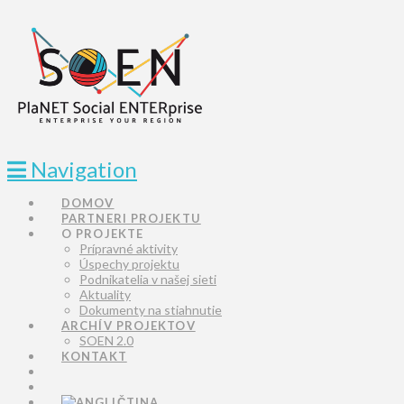
Navigation
DOMOV
PARTNERI PROJEKTU
O PROJEKTE
Prípravné aktivity
Úspechy projektu
Podnikatelia v našej sieti
Aktuality
Dokumenty na stiahnutie
ARCHÍV PROJEKTOV
SOEN 2.0
KONTAKT