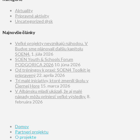
Aktuality
Prípravné aktivity
Uncategorized @sk
Najnovšie články
Veľké projekty nevznikajú náhodou. V
Budve sme plánovali ďalšiu kapitolu
SOEN4.
1. júla 2026
SOEN Youth & Schools Forum
PODGORICA 2026
10. júna 2026
Od tréningov k praxi: SOEN4 Toolkit je
pripravený
22. apríla 2026
Tri malé iniciatívy, ktoré zmenili školu v
Čiernej Hore
15. marca 2026
V Albánsku mladí ukázali, že aj malé
nápady môžu priniesť veľké výsledky.
8.
februára 2026
Domov
Partneri projektu
O projekte